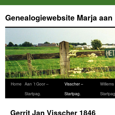
Ga
naar
Genealogiewebsite Marja aan 
de
inhoud
Home
Aan ´t Goor –
Visscher –
Willems 
Startpag.
Startpag.
Startpag
Gerrit Jan Visscher 1846