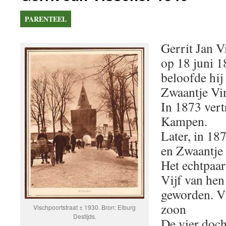
PARENTEEL
Gerrit Jan V
op 18 juni 1
beloofde hij
Zwaantje Vi
In 1873 vert
Kampen.
Later, in 18
en Zwaantje
Het echtpaar
Vijf van hen
geworden. Vi
zoon
Vischpoortstraat ± 1930. Bron: Elburg
Destijds.
De vier docht