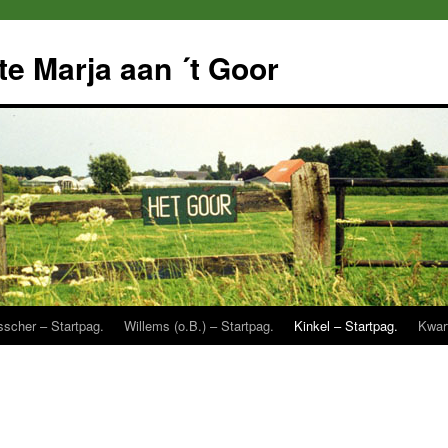
e Marja aan ´t Goor
sscher – Startpag.
Willems (o.B.) – Startpag.
Kinkel – Startpag.
Kwart