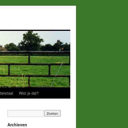
ierstaat
Wist je dat?
Archieven