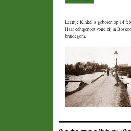
Leentje Kinkel is geboren op 14 fe
Haar echtgenoot vond zij in Boskoo
bruidegom.
Genealogiewebsite Marja aan ´t Goo