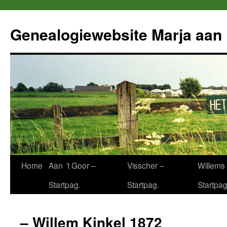
Ga
naar
Genealogiewebsite Marja aan 
de
inhoud
Home
Aan ´t Goor –
Visscher –
Willems 
Startpag.
Startpag.
Startpag
– Willem Kinkel 1872