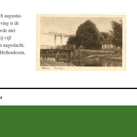
28 augustus
ving is de
uwde met
j vijf
n nageslacht,
n Hellendoorn,
r