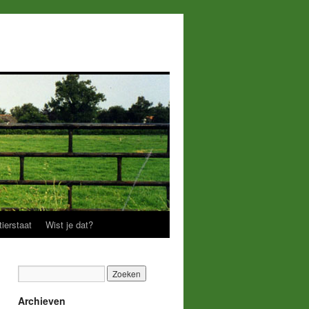
ierstaat
Wist je dat?
Archieven