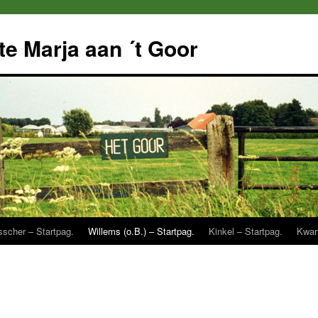
e Marja aan ´t Goor
sscher – Startpag.
Willems (o.B.) – Startpag.
Kinkel – Startpag.
Kwart