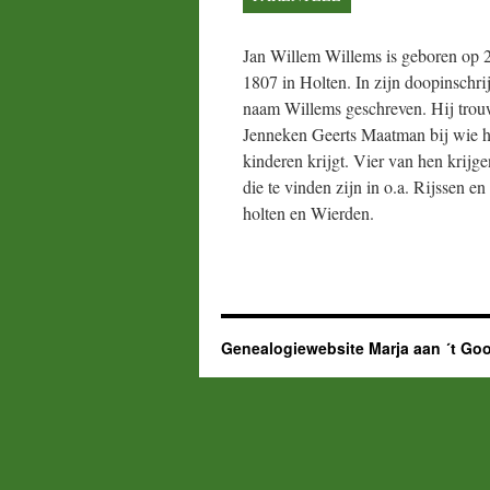
Jan Willem Willems is geboren op 
1807 in Holten. In zijn doopinschrij
naam Willems geschreven. Hij tro
Jenneken Geerts Maatman bij wie hi
kinderen krijgt. Vier van hen krijge
die te vinden zijn in o.a. Rijssen e
holten en Wierden.
Genealogiewebsite Marja aan ´t Goo