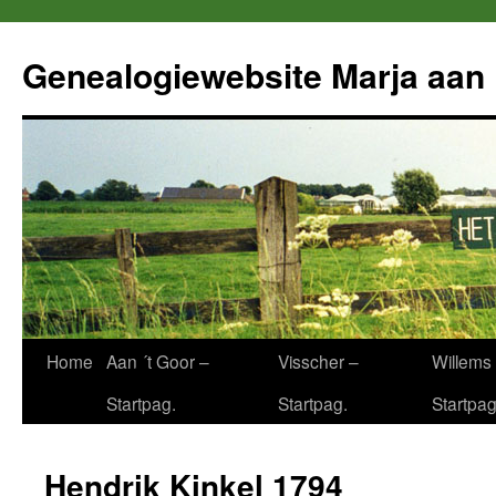
Ga
naar
Genealogiewebsite Marja aan 
de
inhoud
Home
Aan ´t Goor –
Visscher –
Willems 
Startpag.
Startpag.
Startpag
Hendrik Kinkel 1794