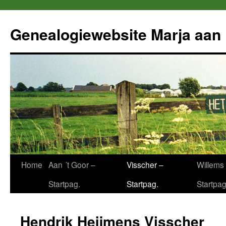
Ga
naar
Genealogiewebsite Marja aan 
de
inhoud
Home
Aan ´t Goor –
Visscher –
Willems 
Startpag.
Startpag.
Startpag
Hendrik Heijmens Visscher