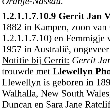
Oranje-Nassau.
1.2.1.1.7.10.9
Gerrit Jan V
1882 in
Kampen
, zoon van 
1.2.1.1.7.10
) en Femmigje v
1957 in
Australië
, ongeveer
Notitie bij Gerrit:
Gerrit Ja
trouwde met
Llewellyn Ph
Llewellyn is geboren in 189
Walhalla, New South Wales,
Duncan en
Sara Jane Ratcli