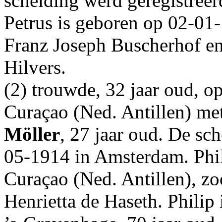
scheiding werd geregistree
Petrus is geboren op 02-01
Franz Joseph Buscherhof e
Hilvers.
(2) trouwde, 32 jaar oud, o
Curaçao (Ned. Antillen)
me
Möller
, 27 jaar oud. De sc
05-1914 in
Amsterdam
. Ph
Curaçao (Ned. Antillen)
, z
Henrietta de Haseth. Philip