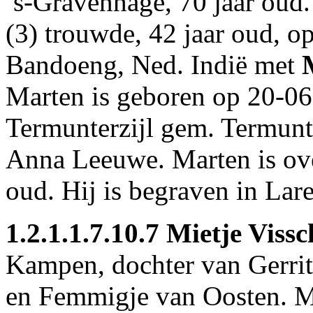
’s-Gravenhage
, 70 jaar oud.
(3) trouwde, 42 jaar oud, o
Bandoeng, Ned. Indië
met
Marten is geboren op 20-06
Termunterzijl gem. Termun
Anna Leeuwe. Marten is ove
oud. Hij is begraven in
Lare
1.2.1.1.7.10.7
Mietje Vissc
Kampen
, dochter van Gerri
en Femmigje van Oosten. Mi