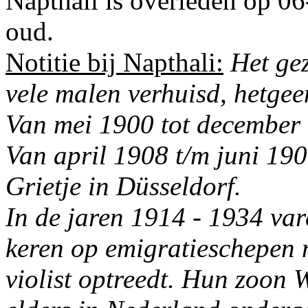
Napthali is overleden op 0
oud.
Notitie bij Napthali:
Het ge
vele malen verhuisd, hetgee
Van mei 1900 tot december 
Van april 1908 t/m juni 19
Grietje in Düsseldorf.
In de jaren 1914 - 1934 var
keren op emigratieschepen 
violist optreedt. Hun zoon W