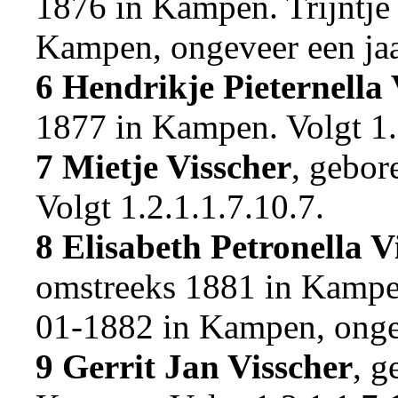
1876 in
Kampen
. Trijntj
Kampen
, ongeveer een ja
6 Hendrikje Pieternella 
1877 in
Kampen
.
Volgt
1
7 Mietje Visscher
, gebor
Volgt
1.2.1.1.7.10.7
.
8 Elisabeth Petronella V
omstreeks 1881 in
Kamp
01-1882 in
Kampen
, ong
9 Gerrit Jan Visscher
, g