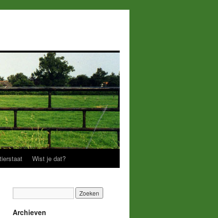
ierstaat
Wist je dat?
Archieven