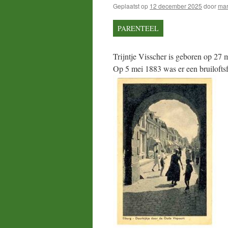
Geplaatst op
12 december 2025
door
mar
PARENTEEL
Trijntje Visscher is geboren op 27 
Op 5 mei 1883 was er een bruiloftsf