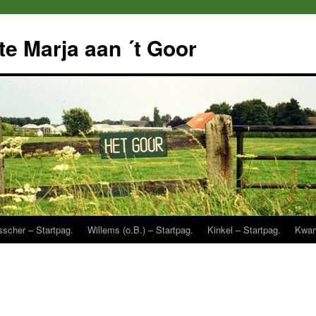
e Marja aan ´t Goor
sscher – Startpag.
Willems (o.B.) – Startpag.
Kinkel – Startpag.
Kwart