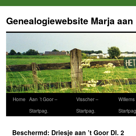
Ga
naar
Genealogiewebsite Marja aan 
de
inhoud
Home
Aan ´t Goor –
Visscher –
Willems 
Startpag.
Startpag.
Startpag
Beschermd: Driesje aan ’t Goor Dl. 2