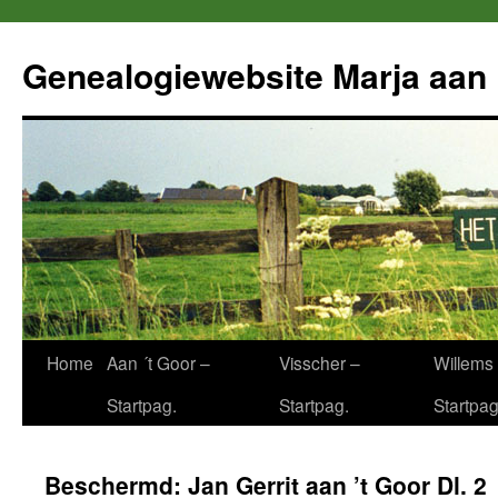
Ga
naar
Genealogiewebsite Marja aan 
de
inhoud
Home
Aan ´t Goor –
Visscher –
Willems 
Startpag.
Startpag.
Startpag
Beschermd: Jan Gerrit aan ’t Goor Dl. 2