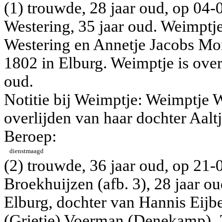
(1) trouwde, 28 jaar oud, op 04
Westering, 35 jaar oud. Weimptj
Westering en
Annetje Jacobs Mor
1802 in Elburg. Weimptje is over
oud.
Notitie bij Weimptje: Weimptje W
overlijden van haar dochter Aaltj
Beroep:
dienstmaagd
(2) trouwde, 36 jaar oud, op 21
Broekhuijzen (afb. 3), 28 jaar ou
Elburg, dochter van
Hannis Eijb
(Grietje) Voerman (Denekamp). Z